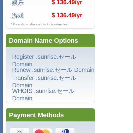
$ 136.49/yr
.娱乐
$ 136.49/yr
.游戏
* Price shown does not include setup fee
Domain Name Options
Register .sunrise.セール
Domain
Renew .sunrise.セール Domain
Transfer .sunrise.セール
Domain
WHOIS .sunrise.セール
Domain
Payment Methods