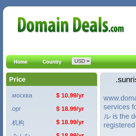
Home
Country
.sun
Price
.москва
$ 10.99/yr
www.domain
services 
.орг
$ 18.99/yr
ル is the 
$ 18.99/yr
.机构
registered
$ 18.99/yr